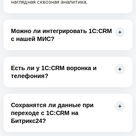
наглядная сквозная аналитика.
Можно ли интегрировать 1С:CRM
+
с нашей МИС?
Во многих случаях – да, если у МИС есть API
или другой надёжный способ обмена.
Глубина интеграции зависит от конкретной
Есть ли у 1С:CRM воронка и
+
архитектуры и от того, какие сущности
телефония?
нужно синхронизировать.
Да. В 1С:CRM можно выстроить воронку,
маршрут пациента и работу с телефонией,
включая обработку входящих обращений.
Сохранятся ли данные при
+
переходе с 1С:CRM на
Битрикс24?
Да, проект можно выстроить с переносом