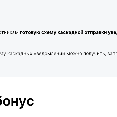
астникам
готовую схему каскадной отправки ув
ему каскадных уведомлений можно получить, зап
бонус