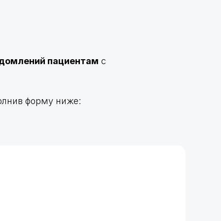
едомлений пациентам
с
олнив форму ниже: