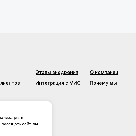
Этапы внедрения
О компании
клиентов
Интеграция с МИС
Почему мы
нализации и
посещать сайт, вы