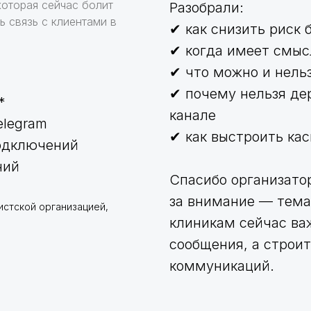
которая сейчас болит
Разобрали:
 связь с клиентами в
✔ как снизить риск 
✔ когда имеет смыс
✔ что можно и нельз
✔ почему нельзя де
*
канале
elegram
✔ как выстроить ка
одключений
ний
Спасибо организато
за внимание — тема
истской организацией,
клиникам сейчас ва
сообщения, а строи
коммуникаций.